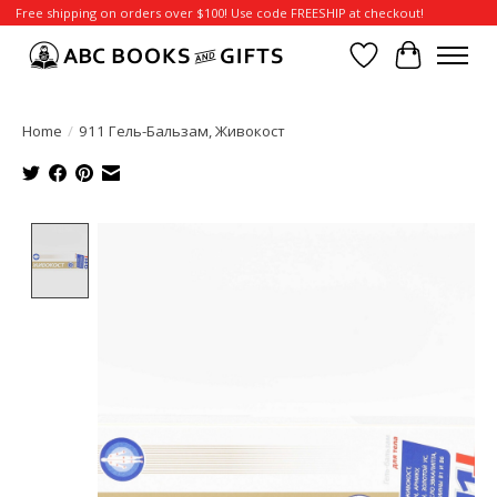
Free shipping on orders over $100! Use code FREESHIP at checkout!
Wish List
Cart
Home
/
911 Гель-Бальзам, Живокост
Product image slideshow Items