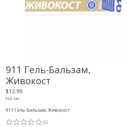
911 Гель-Бальзам,
Живокост
$12.99
Excl. tax
911 Гель-Бальзам, Живокост
(0)
The rating of this product is
0
out of 5