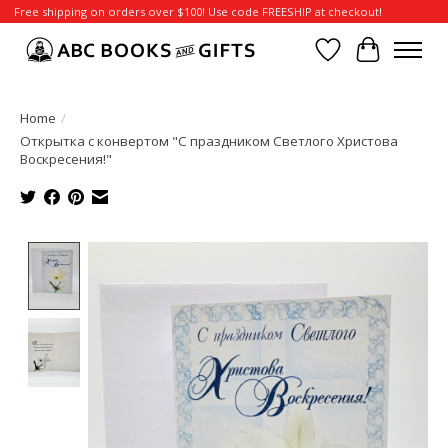
Free shipping on orders over $100! Use code FREESHIP at checkout!
Wish List
Cart
Home
/
Открытка с конвертом "С праздником Светлого Христова
Воскресения!"
Product image slideshow Items