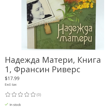
Надежда Матери, Книга
1, Франсин Риверс
$17.99
Excl. tax
(0)
The rating of this product is
0
out of 5
In stock