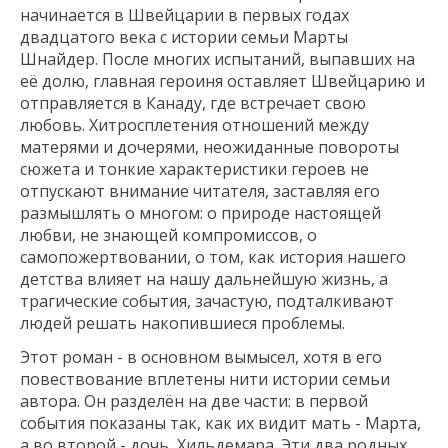
начинается в Швейцарии в первых годах
двадцатого века с истории семьи Марты
Шнайдер. После многих испытаний, выпавших на
её долю, главная героиня оставляет Швейцарию и
отправляется в Канаду, где встречает свою
любовь. Хитросплетения отношений между
матерями и дочерями, неожиданные повороты
сюжета и тонкие характеристики героев не
отпускают внимание читателя, заставляя его
размышлять о многом: о природе настоящей
любви, не знающей компромиссов, о
самопожертвовании, о том, как история нашего
детства влияет на нашу дальнейшую жизнь, а
трагические события, зачастую, подталкивают
людей решать накопившиеся проблемы.
Этот роман - в основном вымысел, хотя в его
повествование вплетены нити истории семьи
автора. Он разделён на две части: в первой
события показаны так, как их видит мать - Марта,
а во второй - дочь, Хильдемара. Эти два родных