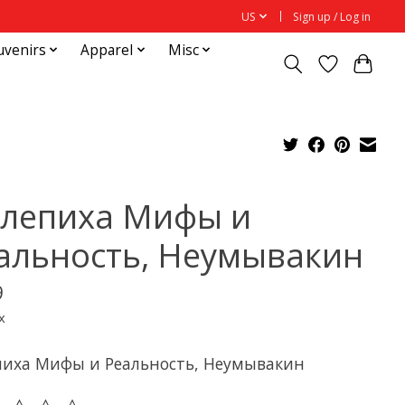
US
Sign up / Log in
uvenirs
Apparel
Misc
лепиха Мифы и
альность, Неумывакин
9
x
пиха Мифы и Реальность, Неумывакин