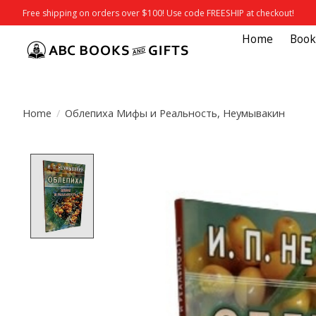
Free shipping on orders over $100! Use code FREESHIP at checkout!
Home
Book
Home
/
Облепиха Мифы и Реальность, Неумывакин
Product image slideshow Items