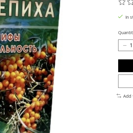
The ra
In s
Quantit
Add 