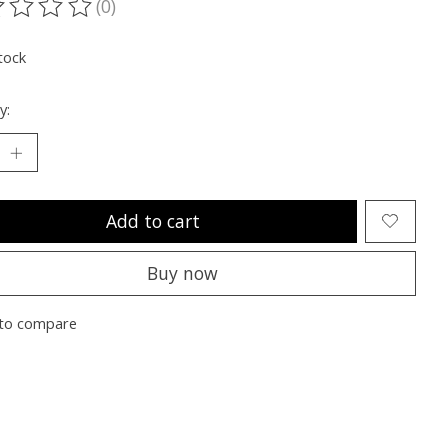
(0)
ting of this product is
0
out of 5
tock
y:
Add to cart
Buy now
to compare