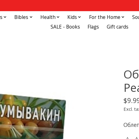
s
Bibles
Health
Kids
For the Home
So
SALE - Books
Flags
Gift cards
Об
Ре
$9.9
Excl. ta
Обле