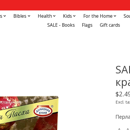
s
Bibles
Health
Kids
For the Home
So
SALE - Books
Flags
Gift cards
SA
кр
$2.4
Excl. ta
Перла