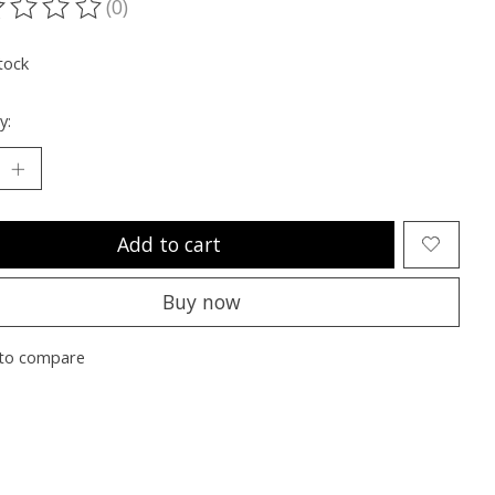
(0)
ting of this product is
0
out of 5
tock
y:
Add to cart
Buy now
to compare