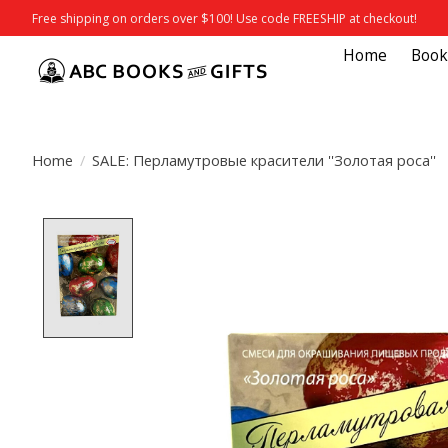
Free shipping on orders over $100! Use code FREESHIP at checkout!
Home
Book
Home
/
SALE: Перламутровые красители ''Золотая роса''
Product image slideshow Items