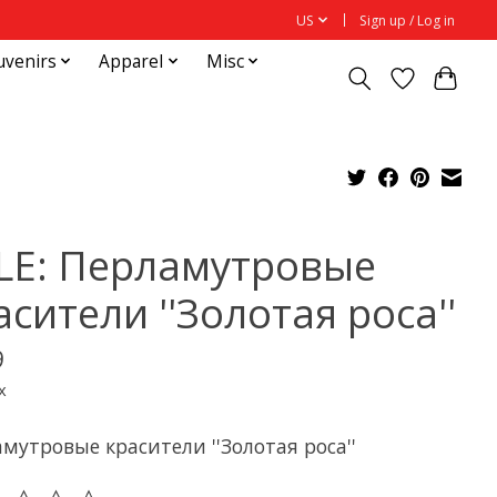
US
Sign up / Log in
uvenirs
Apparel
Misc
LE: Перламутровые
асители ''Золотая роса''
9
x
мутровые красители ''Золотая роса''