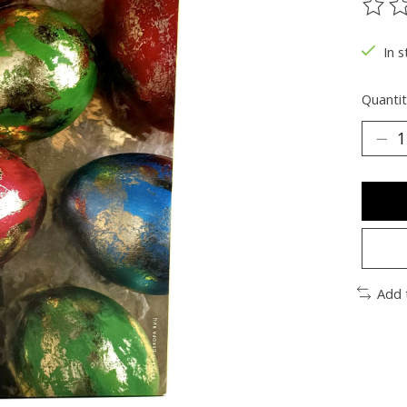
The ra
In s
Quantit
Add 