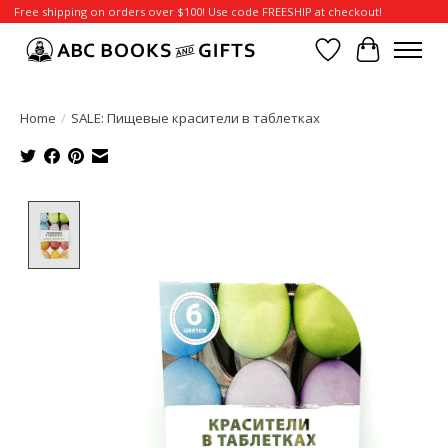
Free shipping on orders over $100! Use code FREESHIP at checkout!
Wish List
Cart
Home
/
SALE: Пищевые красители в таблетках
Product image slideshow Items