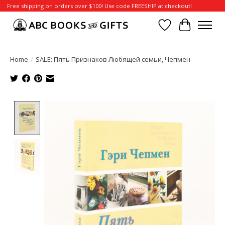
Free shipping on orders over $100! Use code FREESHIP at checkout!
Wish List
Cart
Home
/
SALE: Пять Признаков Любящей семьи, Чепмен
Product image slideshow Items