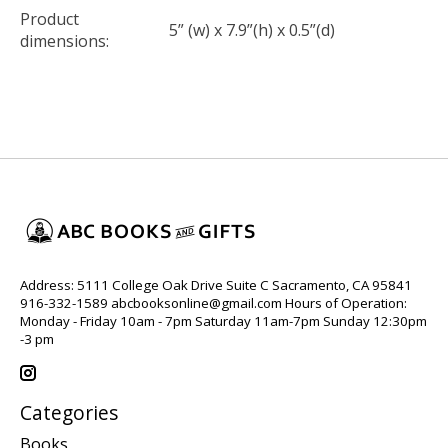
Product
5” (w) x 7.9”(h) x 0.5”(d)
dimensions:
Address: 5111 College Oak Drive Suite C Sacramento, CA 95841
916-332-1589
abcbooksonline@gmail.com
Hours of Operation:
Monday - Friday 10am - 7pm Saturday 11am-7pm Sunday 12:30pm
-3 pm
Categories
Books