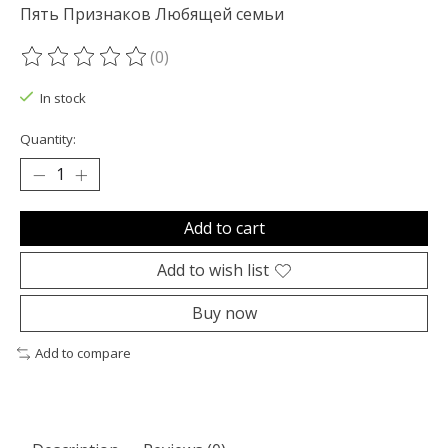
Пять Признаков Любящей семьи
(0)
The rating of this product is
0
out of 5
In stock
Quantity:
Add to cart
Add to wish list
Buy now
Add to compare