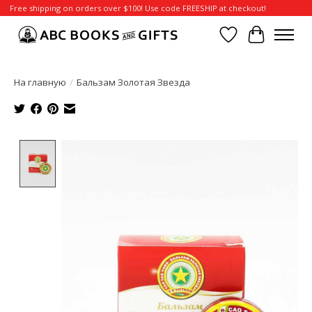
Free shipping on orders over $100! Use code FREESHIP at checkout!
Отложенные т
Корзина
На главную
/
Бальзам Золотая Звезда
Product image slideshow Items