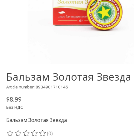
Бальзам Золотая Звезда
Article number: 8934901710145
$8.99
Без НДС
Бальзам Золотая Звезда
(0)
The rating of this product is
0
out of 5