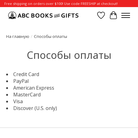
Free shipping on orders over $100! Use code FREESHIP at checkout!
Отложенные т
Корзина
На главную
/
Способы оплаты
Способы оплаты
Credit Card
PayPal
American Express
MasterCard
Visa
Discover (U.S. only)