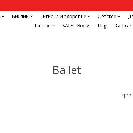
и
Библии
Гигиена и здоровье
Детское
Д
Разное
SALE - Books
Flags
Gift car
Ballet
0 pro