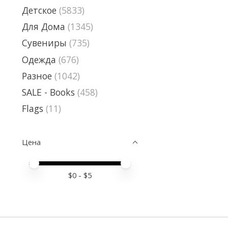
Детское
(5833)
Для Дома
(1345)
Сувениры
(735)
Одежда
(676)
Разное
(1042)
SALE - Books
(458)
Flags
(11)
Цена
Price minimum value
Price maximum value
$
0
- $
5