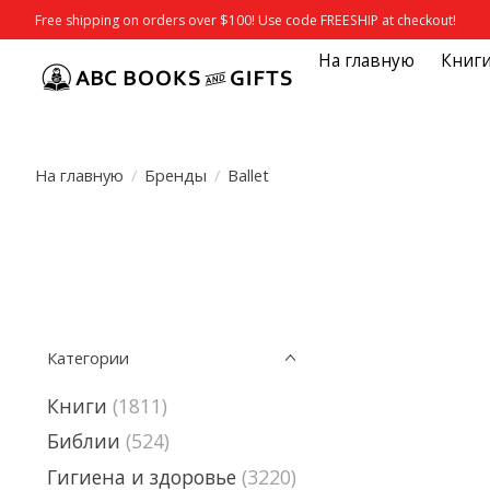
Free shipping on orders over $100! Use code FREESHIP at checkout!
На главную
Книг
На главную
/
Бренды
/
Ballet
Категории
Книги
(1811)
Библии
(524)
Гигиена и здоровье
(3220)