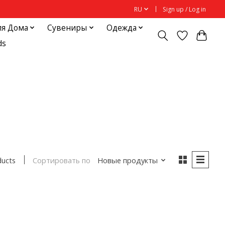
RU
Sign up / Log in
ля Дома
Сувениры
Одежда
ds
Сортировать по
Новые продукты
ducts