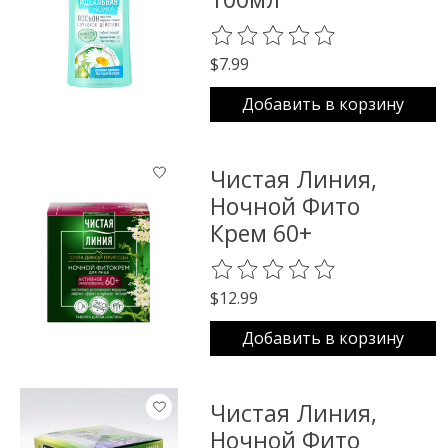
The rating of this product is
0
o
$7.99
Добавить в корзину
Чистая Линия,
Ночной Фито
Крем 60+
The rating of this product is
0
o
$12.99
Добавить в корзину
Чистая Линия,
Ночной Фито