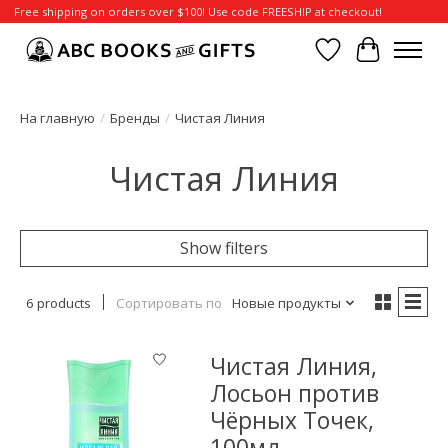
Free shipping on orders over $100! Use code FREESHIP at checkout!
Отложенные т
Корзина
На главную
/
Бренды
/
Чистая Линия
Чистая Линия
Show filters
6 products
Сортировать по
Новые продукты
Чистая Линия,
Лосьон против
Чёрных Точек,
100мл