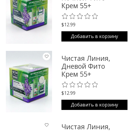
Крем 55+
The rating of this product is
0
o
$12.99
Добавить в корзину
Чистая Линия,
Дневой Фито
Крем 55+
The rating of this product is
0
o
$12.99
Добавить в корзину
Чистая Линия,