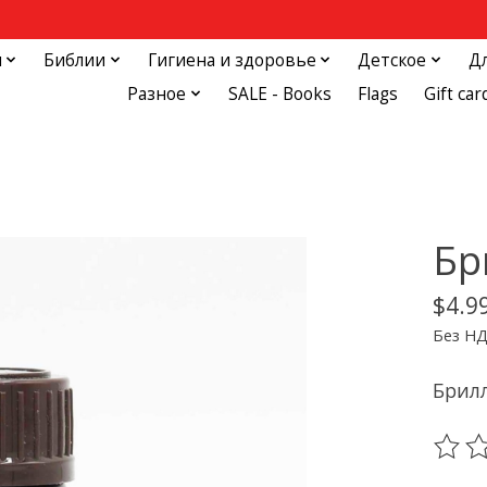
и
Библии
Гигиена и здоровье
Детское
Д
Разное
SALE - Books
Flags
Gift car
Бр
$4.9
Без Н
Брил
The ra