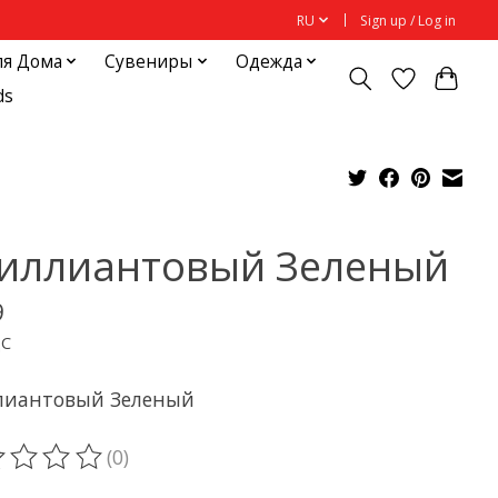
RU
Sign up / Log in
ля Дома
Сувениры
Одежда
ds
иллиантовый Зеленый
9
ДС
лиантовый Зеленый
(0)
ting of this product is
0
out of 5