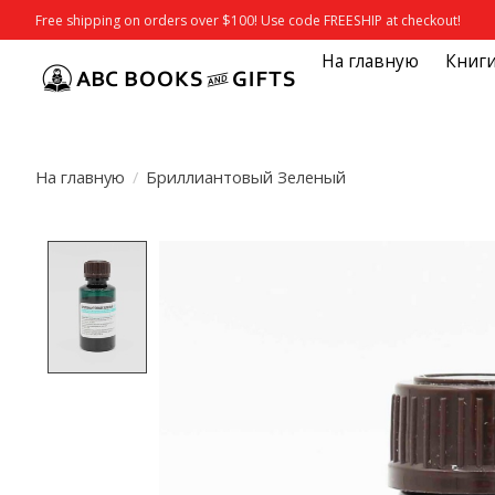
Free shipping on orders over $100! Use code FREESHIP at checkout!
На главную
Книг
На главную
/
Бриллиантовый Зеленый
Product image slideshow Items