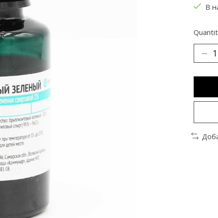
В н
Quantit
Доба