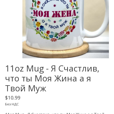
11oz Mug - Я Счастлив,
что ты Моя Жина а я
Твой Муж
$10.99
Без НДС