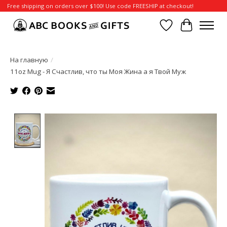
Free shipping on orders over $100! Use code FREESHIP at checkout!
Отложенные т
Корзина
На главную
/
11oz Mug - Я Счастлив, что ты Моя Жина а я Твой Муж
Product image slideshow Items