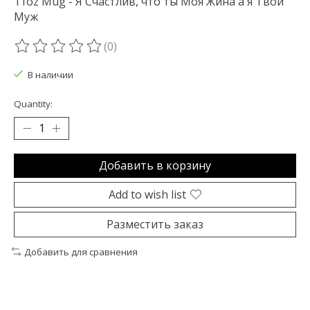
11oz Mug - Я Счастлив, что ты Моя Жина а я Твой
Муж
(0)
The rating of this product is
0
out of 5
В наличии
Quantity:
Добавить в корзину
Add to wish list
Разместить заказ
Добавить для сравнения