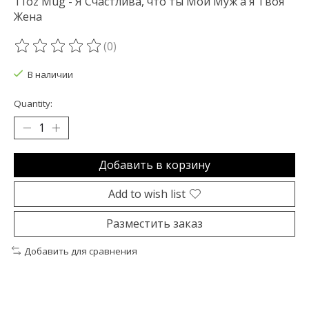
11oz Mug - Я Счастлива, что ты Мой Муж а я Твоя
Жена
(0)
The rating of this product is
0
out of 5
В наличии
Quantity:
Добавить в корзину
Add to wish list
Разместить заказ
Добавить для сравнения