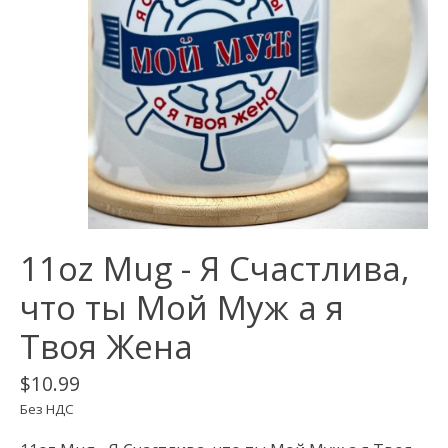
11oz Mug - Я Счастлива,
что ты Мой Муж а я
Твоя Жена
$10.99
Без НДС