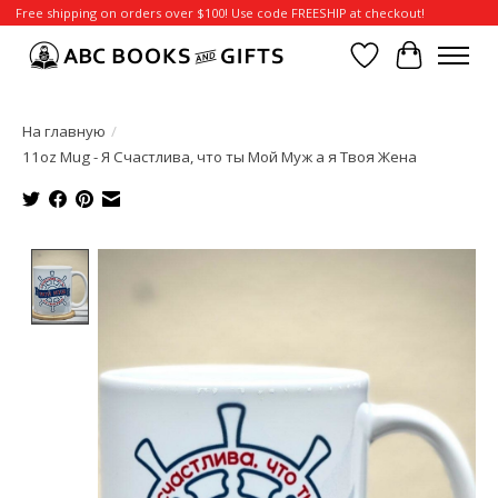
Free shipping on orders over $100! Use code FREESHIP at checkout!
Отложенные т
Корзина
На главную
/
11oz Mug - Я Счастлива, что ты Мой Муж а я Твоя Жена
Product image slideshow Items