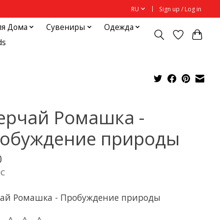
RU
Sign up / Log in
ля Дома
Сувениры
Одежда
ds
ерчай Ромашка -
обуждение природы
0
ДС
чай Ромашка - Пробуждение природы