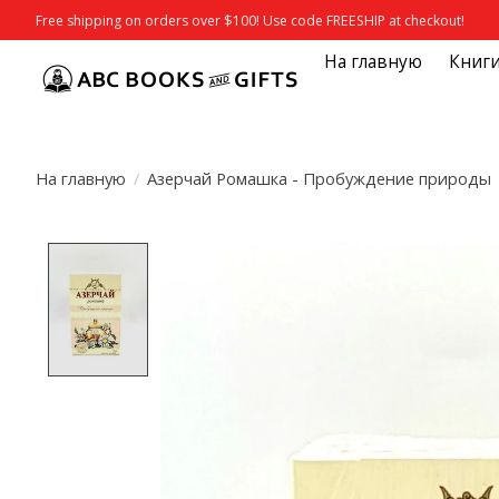
Free shipping on orders over $100! Use code FREESHIP at checkout!
На главную
Книг
На главную
/
Азерчай Ромашка - Пробуждение природы
Product image slideshow Items