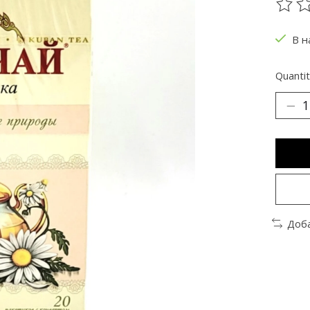
The ra
В н
Quantit
Доба