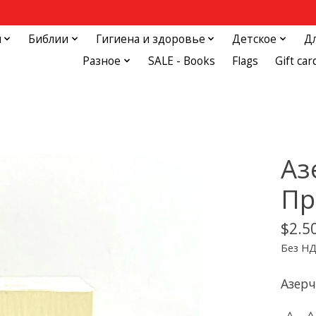
и
Библии
Гигиена и здоровье
Детское
Д
Разное
SALE - Books
Flags
Gift car
Аз
Пр
$2.5
Без Н
Азер