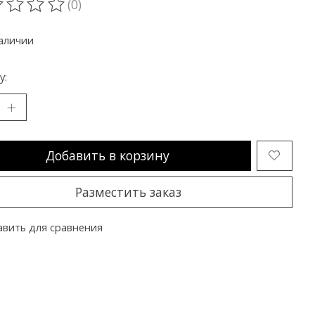
(0)
ting of this product is
0
out of 5
аличии
y:
Добавить в корзину
Разместить заказ
вить для сравнения