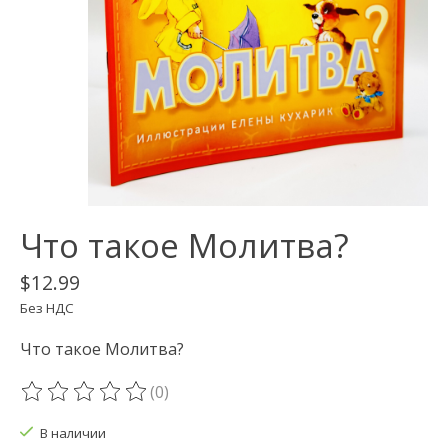
Что такое Молитва?
$12.99
Без НДС
Что такое Молитва?
(0)
The rating of this product is
0
out of 5
В наличии