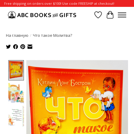
Free shipping on orders over $100! Use code FREESHIP at checkout!
Отложенные т
Корзина
На главную
/
Что такое Молитва?
Product image slideshow Items