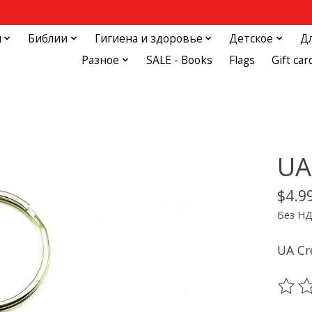
и
Библии
Гигиена и здоровье
Детское
Д
Разное
SALE - Books
Flags
Gift car
UA
$4.9
Без Н
UA Cr
The ra