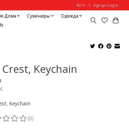
RU
Sign up / Log in
ля Дома
Сувениры
Одежда
ds
 Crest, Keychain
9
ДС
est, Keychain
(0)
ting of this product is
0
out of 5