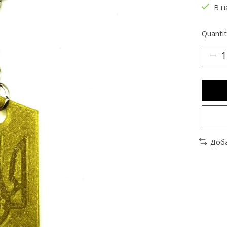
В н
Quantit
Доба