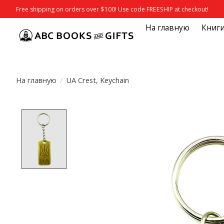
Free shipping on orders over $100! Use code FREESHIP at checkout!
На главную
Книг
На главную
/
UA Crest, Keychain
Product image slideshow Items