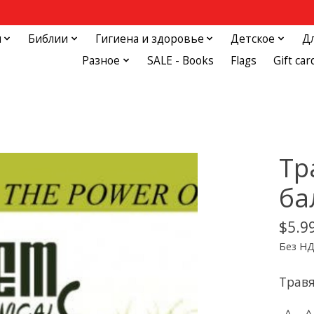
и
Библии
Гигиена и здоровье
Детское
Д
Разное
SALE - Books
Flags
Gift car
Тр
ба
$5.9
Без Н
Травя