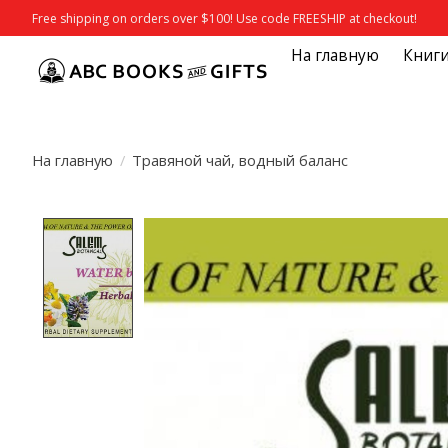
Free shipping on orders over $100! Use code FREESHIP at checkout!
На главную
Книг
На главную
/
Травяной чай, водный баланс
Product image slideshow Items