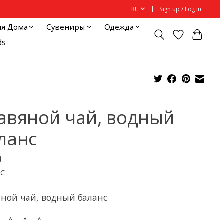
RU
Sign up / Log in
ля Дома
Сувениры
Одежда
ds
авяной чай, водный
ланс
9
ДС
ной чай, водный баланс