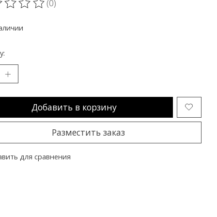
(0)
ting of this product is
0
out of 5
аличии
y:
Добавить в корзину
Разместить заказ
вить для сравнения