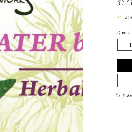
The ra
В н
Quantit
Доба