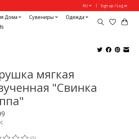
RU
Sign up / Log in
ля Дома
Сувениры
Одежда
ds
рушка мягкая
вученная "Свинка
ппа"
99
ДС
(0)