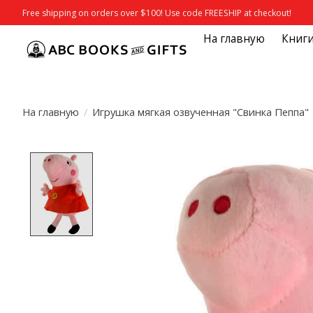
Free shipping on orders over $100! Use code FREESHIP at checkout!
На главную
Книг
На главную
/
Игрушка мягкая озвученная "Свинка Пеппа"
Product image slideshow Items