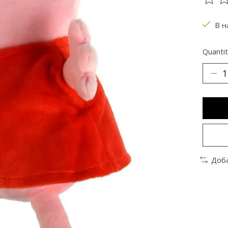
The ra
В н
Quantit
Доба