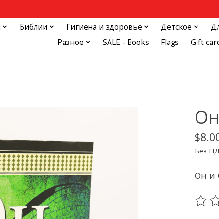
и
Библии
Гигиена и здоровье
Детское
Д
Разное
SALE - Books
Flags
Gift car
Он
$8.0
Без Н
Он и 
The ra