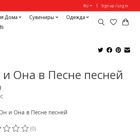
RU
Sign up / Log in
ля Дома
Сувениры
Одежда
ds
 и Она в Песне песней
0
ДС
Он и Она в Песне песней
(0)
ting of this product is
0
out of 5