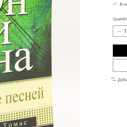
В н
Quantit
Доба