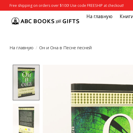
Free shipping on orders over $100! Use code FREESHIP at checkout!
На главную
Книг
На главную
/
Он и Она в Песне песней
Product image slideshow Items