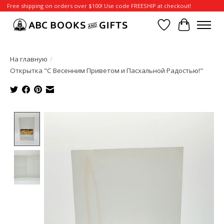
Free shipping on orders over $100! Use code FREESHIP at checkout!
Отложенные т
Корзина
На главную
/
Открытка "С Весенним Приветом и Пасхальной Радостью!"
Product image slideshow Items