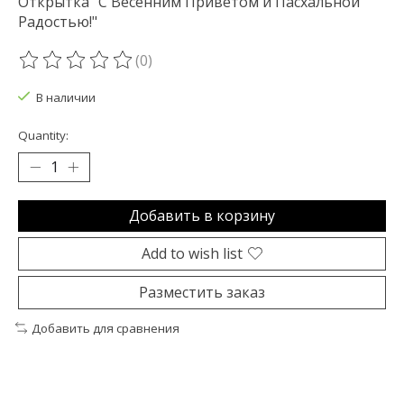
Открытка "С Весенним Приветом и Пасхальной
Радостью!"
(0)
The rating of this product is
0
out of 5
В наличии
Quantity:
Добавить в корзину
Add to wish list
Разместить заказ
Добавить для сравнения