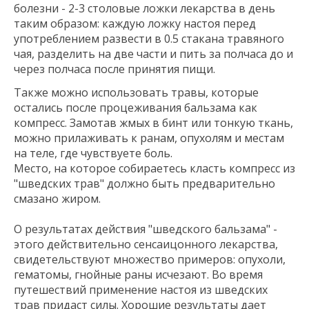
болезни - 2-3 столовые ложки лекарства в день
таким образом: каждую ложку настоя перед
употреблением развести в 0.5 стакана травяного
чая, разделить на две части и пить за полчаса до и
через полчаса после принятия пищи.
Также можно использовать травы, которые
остались после процеживания бальзама как
компресс. Замотав жмых в бинт или тонкую ткань,
можно прилаживать к ранам, опухолям и местам
на теле, где чувствуете боль.
Место, на которое собираетесь класть компресс из
"шведских трав" должно быть предварительно
смазано жиром.
О результатах действия "шведского бальзама" -
этого действительно сенсаицонного лекарства,
свидетельствуют множество примеров: опухоли,
гематомы, гнойные раны исчезают. Во время
путешествий применение настоя из шведских
трав придаст силы. Хорошие результаты дает