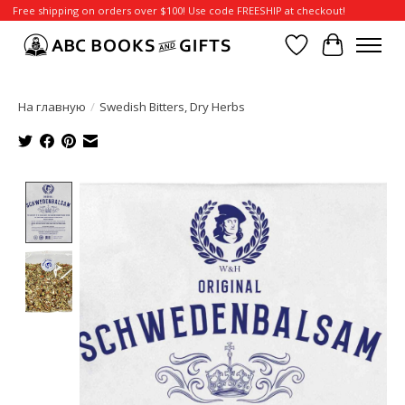
Free shipping on orders over $100! Use code FREESHIP at checkout!
Отложенные т
Корзина
На главную
/
Swedish Bitters, Dry Herbs
Product image slideshow Items