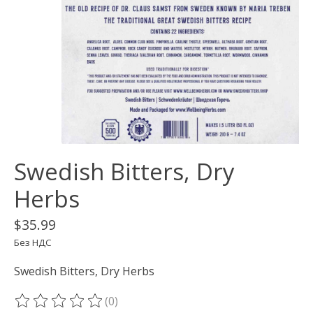
Swedish Bitters, Dry
Herbs
$35.99
Без НДС
Swedish Bitters, Dry Herbs
(0)
The rating of this product is
0
out of 5