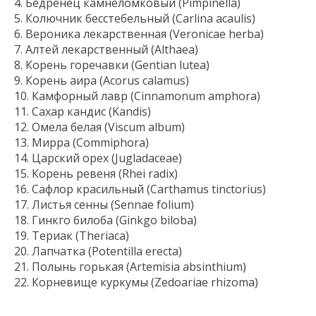
Бедренец камнеломковый (Pimpinella)
Колючник бесстебельный (Carlina acaulis)
Вероника лекарственная (Veronicae herba)
Алтей лекарственный (Althaea)
Корень горечавки (Gentian lutea)
Корень аира (Acorus calamus)
Камфорный лавр (Cinnamonum amphora)
Сахар кандис (Kandis)
Омела белая (Viscum album)
Мирра (Commiphora)
Царский орех (Jugladaceae)
Корень ревеня (Rhei radix)
Сафлор красильный (Carthamus tinctorius)
Листья сенны (Sennae folium)
Гинкго билоба (Ginkgo biloba)
Териак (Theriaca)
Лапчатка (Potentilla erecta)
Полынь горькая (Artemisia absinthium)
Корневище куркумы (Zedoariae rhizoma)