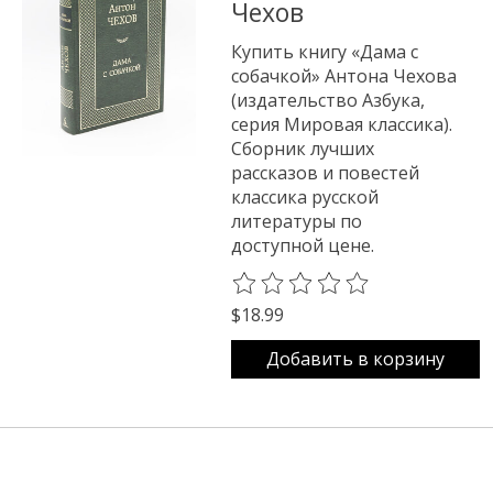
Чехов
Купить книгу «Дама с
собачкой» Антона Чехова
(издательство Азбука,
серия Мировая классика).
Сборник лучших
рассказов и повестей
классика русской
литературы по
доступной цене.
The rating of this product is
0
o
$18.99
Добавить в корзину