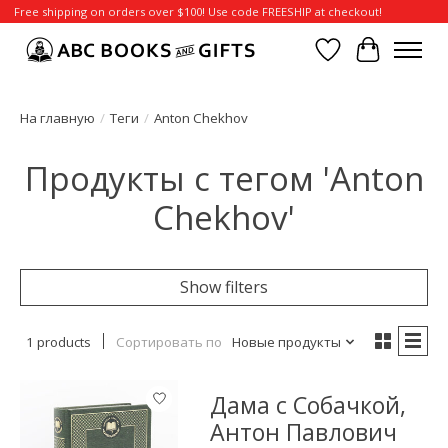
Free shipping on orders over $100! Use code FREESHIP at checkout!
Отложенные т
Корзина
На главную
/
Теги
/
Anton Chekhov
Продукты с тегом 'Anton
Chekhov'
Show filters
1 products
Сортировать по
Новые продукты
Дама с Собачкой,
Антон Павлович