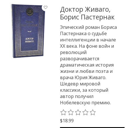
Доктор Живаго,
Борис Пастернак
Эпический роман Бориса
Пастернака о судьбе
интеллигенции в начале
XX века. На фоне войн и
революций
разворачивается
драматическая история
жизни и любви поэта и
врача Юрия Живаго.
Шедевр мировой
классики, за который
автор получил
Нобелевскую премию.
The rating of this product is
0
o
$18.99