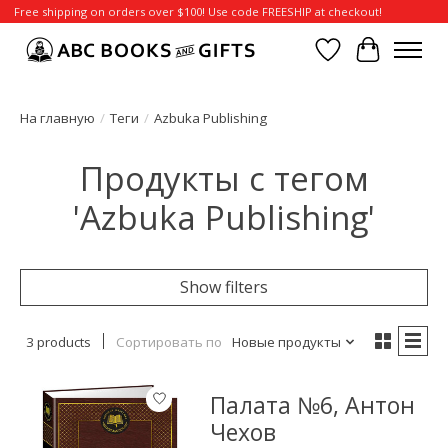
Free shipping on orders over $100! Use code FREESHIP at checkout!
Отложенные т
Корзина
На главную
/
Теги
/
Azbuka Publishing
Продукты с тегом
'Azbuka Publishing'
Show filters
3 products
Сортировать по
Новые продукты
Палата №6, Антон
Чехов