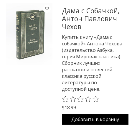
Дама с Собачкой,
Антон Павлович
Чехов
Купить книгу «Дама с
собачкой» Антона Чехова
(издательство Азбука,
серия Мировая классика).
Сборник лучших
рассказов и повестей
классика русской
литературы по
доступной цене.
The rating of this product is
0
o
$18.99
Добавить в корзину