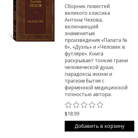
Сборник повестей
великого классика
Антона Чехова,
включающий
знаменитые
произведения «Палата №
6», «Дуэль» и «Человек в
футляре». Книга
раскрывает тонкие грани
человеческой души,
парадоксы жизни и
трагизм бытия с
фирменной медицинской
точностью автора.
The rating of this product is
0
o
$18.99
Добавить в корзину