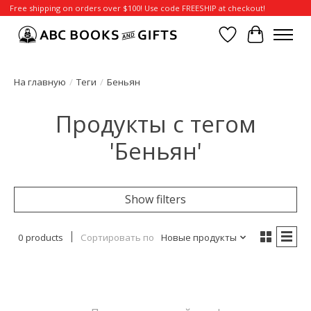
Free shipping on orders over $100! Use code FREESHIP at checkout!
Отложенные т
Корзина
На главную
/
Теги
/
Беньян
Продукты с тегом
'Беньян'
Show filters
0 products
Сортировать по
Новые продукты