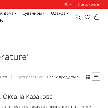
RU
Sign up / Log in
ля Дома
Сувениры
Одежда
ds
rature'
Сортировать по
Новые продукты
ducts
: Оксана Казакова
ка о двух грузовичках, живущих на ферме.