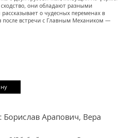
 сходство, они обладают разными
 рассказывает о чудесных переменах в
в после встречи с Главным Механиком —
uct is
0
out of 5
ину
: Борислав Арапович, Вера