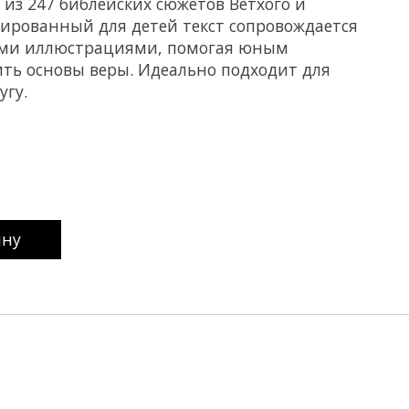
 из 247 библейских сюжетов Ветхого и
тированный для детей текст сопровождается
ми иллюстрациями, помогая юным
ить основы веры. Идеально подходит для
угу.
uct is
0
out of 5
ину