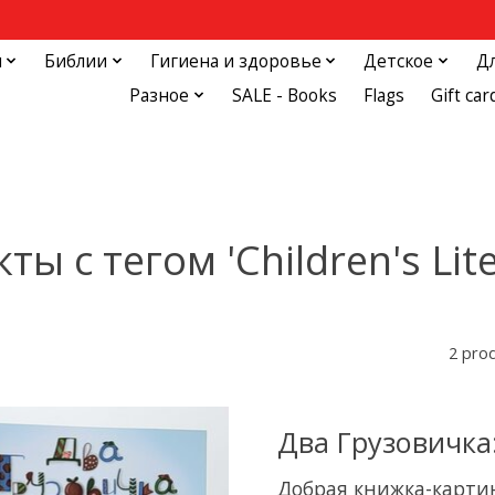
и
Библии
Гигиена и здоровье
Детское
Д
Разное
SALE - Books
Flags
Gift car
ты с тегом 'Children's Lite
2 pro
Два Грузовичка
Добрая книжка-картин