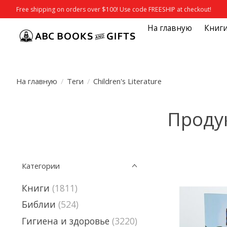
Free shipping on orders over $100! Use code FREESHIP at checkout!
На главную
Книг
На главную
/
Теги
/
Children's Literature
Продук
Категории
Книги
(1811)
Библии
(524)
Гигиена и здоровье
(3220)