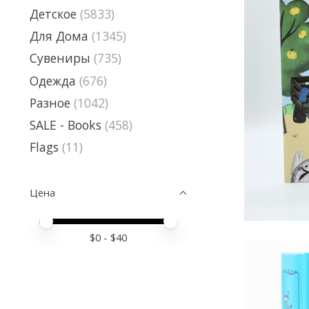
Детское
(5833)
Для Дома
(1345)
Сувениры
(735)
Одежда
(676)
Разное
(1042)
SALE - Books
(458)
Flags
(11)
Цена
Price minimum value
Price maximum value
$
0
- $
40