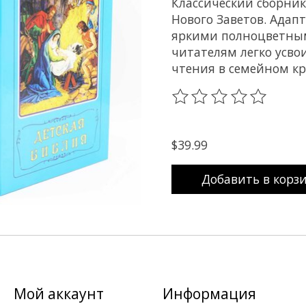
Классический сборник
Нового Заветов. Адап
яркими полноцветны
читателям легко усво
чтения в семейном кр
The rating of this prod
$39.99
Добавить в корз
Мой аккаунт
Информация