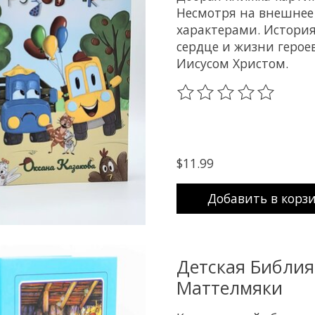
Несмотря на внешнее
характерами. История
сердце и жизни герое
Иисусом Христом.
The rating of this prod
$11.99
Добавить в корз
Детская Библия
Маттелмяки