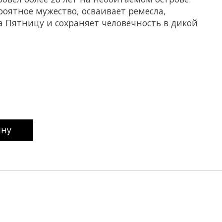
роятное мужество, осваивает ремесла,
а Пятницу и сохраняет человечность в дикой
uct is
0
out of 5
ину