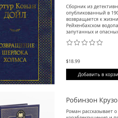
Сборник из детективн
опубликованный в 19
возвращается к жизни
Рейхенбахском водопа
запутанных и опасных
The rating of this prod
$18.99
Добавить в корз
Робинзон Крузо
Роман рассказывает о
кораблекрушения и пр