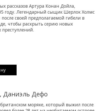
ых рассказов Артура Конан Дойла,
05 году. Легендарный сыщик Шерлок Холмс
 после своей предполагаемой гибели в
де, чтобы раскрыть серию новых
 преступлений.
uct is
0
out of 5
ину
, Даниэль Дефо
 британском моряке, который выжил после
овел более 28 лет на необитаемом острове.