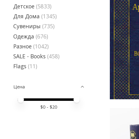
Детское
(5833)
Для Дома
(1345)
Сувениры
(735)
Одежда
(676)
Разное
(1042)
SALE - Books
(458)
Flags
(11)
Цена
Price minimum value
Price maximum value
$
0
- $
20