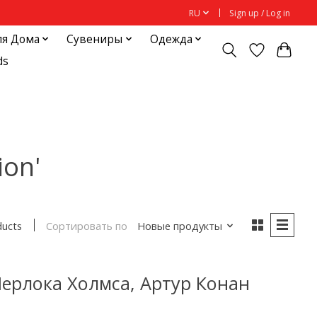
RU
Sign up / Log in
ля Дома
Сувениры
Одежда
ds
ion'
Сортировать по
Новые продукты
ducts
ерлока Холмса, Артур Конан