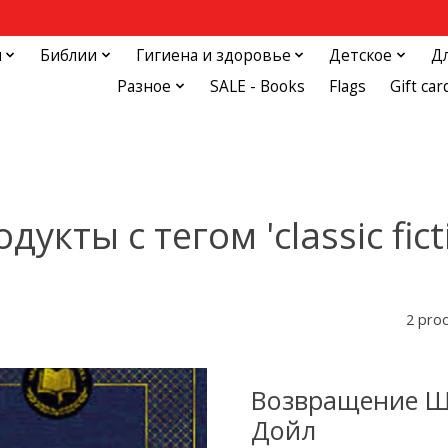
и
Библии
Гигиена и здоровье
Детское
Д
Разное
SALE - Books
Flags
Gift car
дукты с тегом 'classic fict
2 pro
Возвращение Ш
Дойл