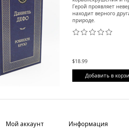
Герой проявляет неве
находит верного друг
природе.
The rating of this prod
$18.99
Добавить в корз
Мой аккаунт
Информация