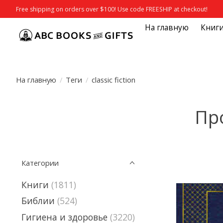
Free shipping on orders over $100! Use code FREESHIP at checkout!
На главную
Книг
На главную
/
Теги
/
classic fiction
Про
Категории
Книги
(1811)
Библии
(524)
Гигиена и здоровье
(3220)