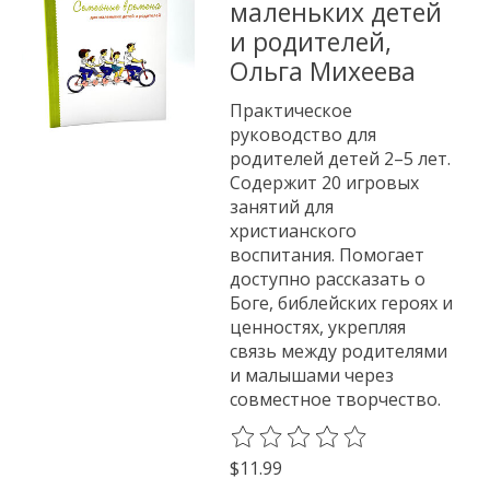
маленьких детей
и родителей,
Ольга Михеева
Практическое
руководство для
родителей детей 2–5 лет.
Содержит 20 игровых
занятий для
христианского
воспитания. Помогает
доступно рассказать о
Боге, библейских героях и
ценностях, укрепляя
связь между родителями
и малышами через
совместное творчество.
The rating of this product is
0
o
$11.99