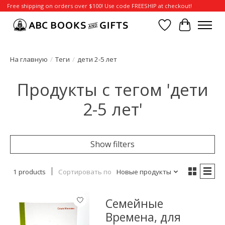
Free shipping on orders over $100! Use code FREESHIP at checkout!
Отложенные т
Корзина
На главную
/
Теги
/
дети 2-5 лет
Продукты с тегом 'дети
2-5 лет'
Show filters
1 products
Сортировать по
Новые продукты
Семейные
Времена, для