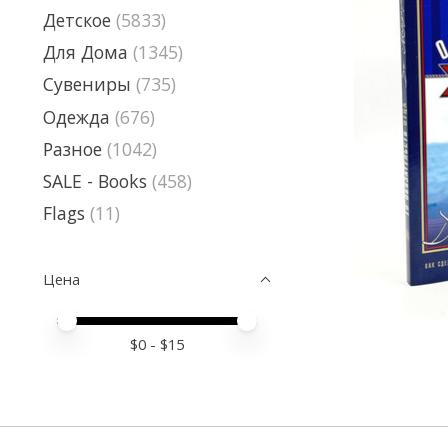
Детское
(5833)
Для Дома
(1345)
Сувениры
(735)
Одежда
(676)
Разное
(1042)
SALE - Books
(458)
Flags
(11)
Цена
Price minimum value
Price maximum value
$
0
- $
15