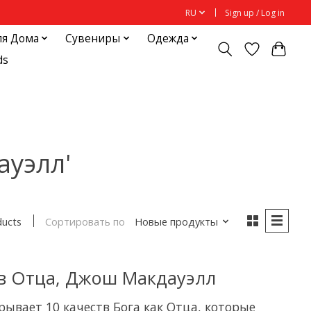
RU
Sign up / Log in
ля Дома
Сувениры
Одежда
ds
ауэлл'
Сортировать по
Новые продукты
ducts
тв Отца, Джош Макдауэлл
ывает 10 качеств Бога как Отца, которые