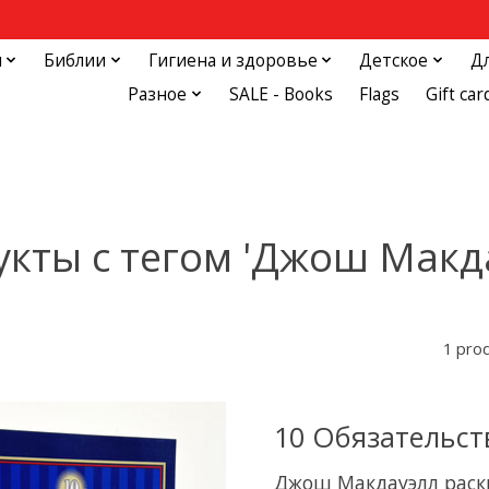
и
Библии
Гигиена и здоровье
Детское
Д
Разное
SALE - Books
Flags
Gift car
кты с тегом 'Джош Макд
1 pro
10 Обязательс
Джош Макдауэлл раскр