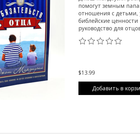
помогут земным папа
отношения с детьми, 
библейские ценности 
руководство для отцов
The rating of this prod
$13.99
Добавить в корз