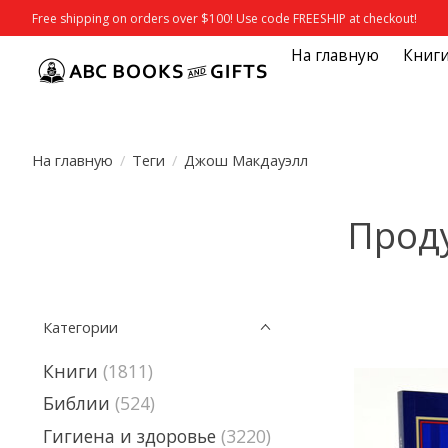
Free shipping on orders over $100! Use code FREESHIP at checkout!
На главную
Книг
На главную
/
Теги
/
Джош Макдауэлл
Проду
Категории
Книги
(1811)
Библии
(524)
Гигиена и здоровье
(3220)