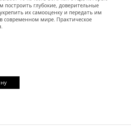
м построить глубокие, доверительные
укрепить их самооценку и передать им
в современном мире. Практическое
.
uct is
0
out of 5
ину