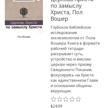
по замыслу
Христа, Пол
Вошер
Глубокое библейское
исследование
экклезиологии от Пола
Вошера. Книга в формате
рабочей тетради
раскрывает суть,
устройство и миссию
церкви через призму
Священного Писания,
фокусируясь на Христе
как единственном Главе
и основании общины
верующих.
The rating of this product is
0
o
$24.99