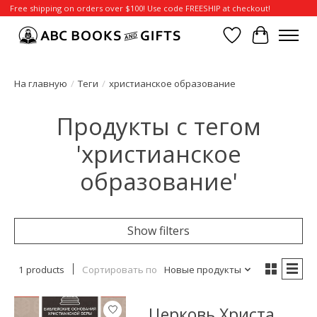
Free shipping on orders over $100! Use code FREESHIP at checkout!
Отложенные т
Корзина
На главную
/
Теги
/
христианское образование
Продукты с тегом
'христианское
образование'
Show filters
1 products
Сортировать по
Новые продукты
Церковь Христа