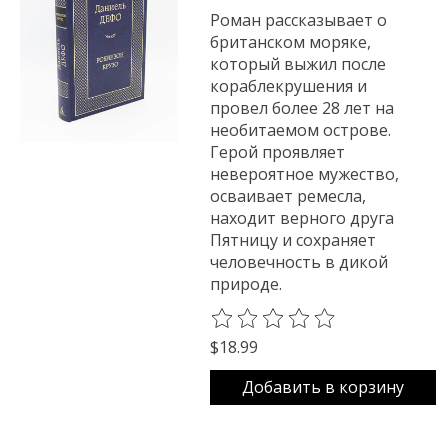
Роман рассказывает о
британском моряке,
который выжил после
кораблекрушения и
провел более 28 лет на
необитаемом острове.
Герой проявляет
невероятное мужество,
осваивает ремесла,
находит верного друга
Пятницу и сохраняет
человечность в дикой
природе.
The rating of this product is
0
o
$18.99
Добавить в корзину