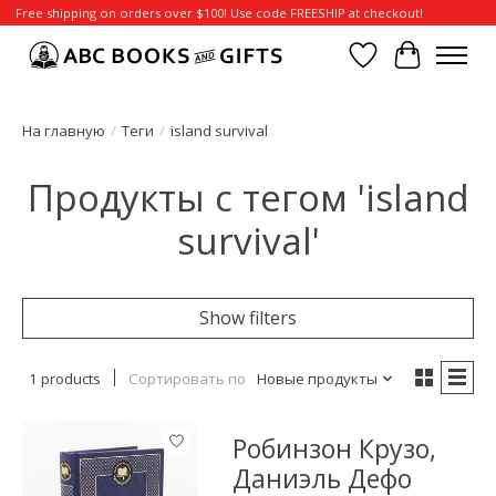
Free shipping on orders over $100! Use code FREESHIP at checkout!
Отложенные т
Корзина
На главную
/
Теги
/
island survival
Продукты с тегом 'island
survival'
Show filters
1 products
Сортировать по
Новые продукты
Робинзон Крузо,
Даниэль Дефо