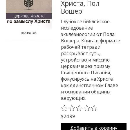
Христа, Пол
Вошер
Глубокое библейское
исследование
экклезиологии от Пола
Вошера. Книга в формате
рабочей тетради
раскрывает суть,
устройство и миссию
церкви через призму
Священного Писания,
фокусируясь на Христе
как единственном Главе
и основании общины
верующих.
The rating of this product is
0
o
$24.99
Добавить в корзину