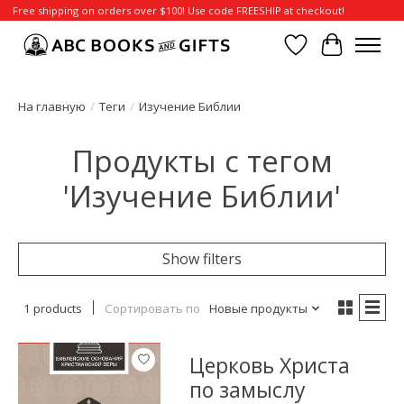
Free shipping on orders over $100! Use code FREESHIP at checkout!
Отложенные т
Корзина
На главную
/
Теги
/
Изучение Библии
Продукты с тегом
'Изучение Библии'
Show filters
1 products
Сортировать по
Новые продукты
Церковь Христа
по замыслу