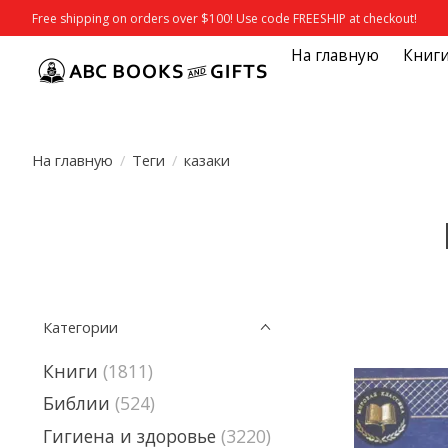
Free shipping on orders over $100! Use code FREESHIP at checkout!
На главную
Книг
На главную
/
Теги
/
казаки
Категории
Книги
(1811)
Библии
(524)
Гигиена и здоровье
(3220)