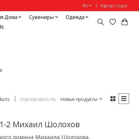
RU
Sign up / Log in
ля Дома
Сувениры
Одежда
ds
'
Сортировать по
Новые продукты
ducts
м1-2 Михаил Шолохов
икого романа Михаила Шолохова.