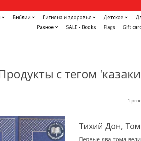
и
Библии
Гигиена и здоровье
Детское
Д
Разное
SALE - Books
Flags
Gift car
Продукты с тегом 'казаки
1 pro
Тихий Дон, То
Первые два тома вел