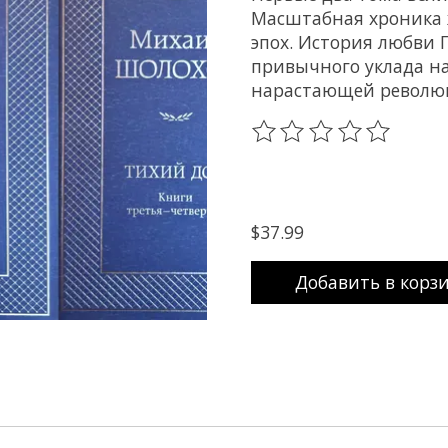
Масштабная хроника ж
эпох. История любви 
привычного уклада н
нарастающей революц
The rating of this prod
$37.99
Добавить в корз