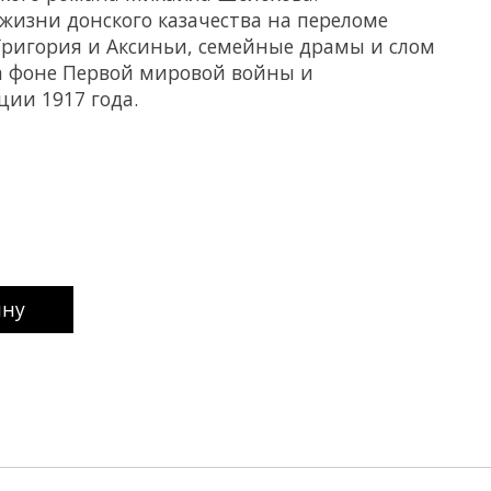
изни донского казачества на переломе
Григория и Аксиньи, семейные драмы и слом
а фоне Первой мировой войны и
ии 1917 года.
uct is
0
out of 5
ину