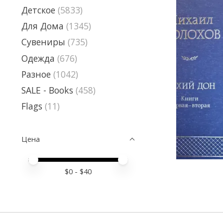
Детское
(5833)
Для Дома
(1345)
Сувениры
(735)
Одежда
(676)
Разное
(1042)
SALE - Books
(458)
Flags
(11)
Цена
Price minimum value
Price maximum value
$
0
- $
40