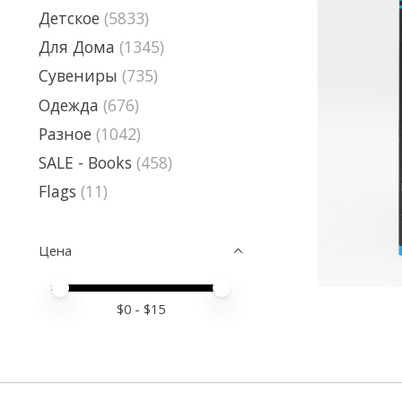
Детское
(5833)
Для Дома
(1345)
Сувениры
(735)
Одежда
(676)
Разное
(1042)
SALE - Books
(458)
Flags
(11)
Цена
Price minimum value
Price maximum value
$
0
- $
15