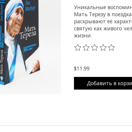
Уникальные воспомин
Мать Терезу в поездк
раскрывают её характ
святую как живого чел
жизни.
The rating of this prod
$11.99
Добавить в корз