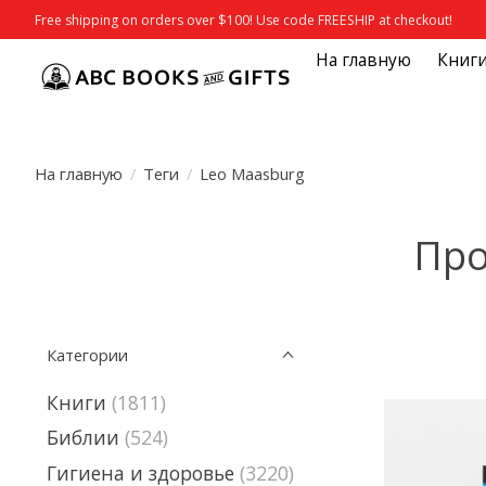
Free shipping on orders over $100! Use code FREESHIP at checkout!
На главную
Книг
На главную
/
Теги
/
Leo Maasburg
Про
Категории
Книги
(1811)
Библии
(524)
Гигиена и здоровье
(3220)