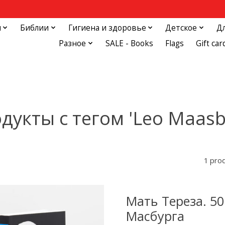
и
Библии
Гигиена и здоровье
Детское
Д
Разное
SALE - Books
Flags
Gift car
дукты с тегом 'Leo Maasb
1 pro
Мать Тереза. 5
Масбурга