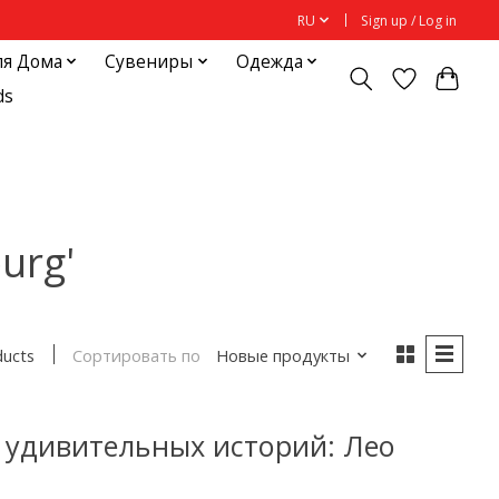
RU
Sign up / Log in
ля Дома
Сувениры
Одежда
ds
urg'
Сортировать по
Новые продукты
ducts
0 удивительных историй: Лео