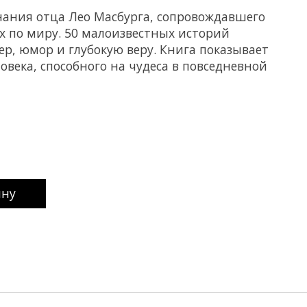
ания отца Лео Масбурга, сопровождавшего
ах по миру. 50 малоизвестных историй
ер, юмор и глубокую веру. Книга показывает
овека, способного на чудеса в повседневной
uct is
0
out of 5
ину