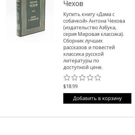
Чехов
Купить книгу «Дама с
собачкой» Антона Чехова
(издательство Азбука,
серия Мировая классика).
Сборник лучших
рассказов и повестей
классика русской
литературы по
доступной цене.
The rating of this product is
0
o
$18.99
Добавить в корзину