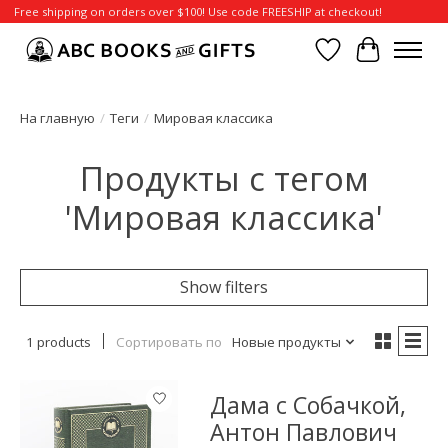
Free shipping on orders over $100! Use code FREESHIP at checkout!
Отложенные т
Корзина
На главную
/
Теги
/
Мировая классика
Продукты с тегом
'Мировая классика'
Show filters
1 products
Сортировать по
Новые продукты
Дама с Собачкой,
Антон Павлович