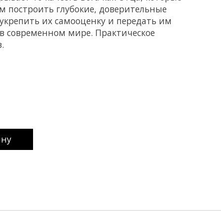
м построить глубокие, доверительные
укрепить их самооценку и передать им
в современном мире. Практическое
.
uct is
0
out of 5
ину