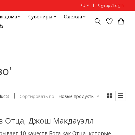
RU
Sign up / Log in
ля Дома
Сувениры
Одежда
ds
во'
Сортировать по
Новые продукты
ducts
тв Отца, Джош Макдауэлл
ывает 10 качеств Бога как Отца, которые