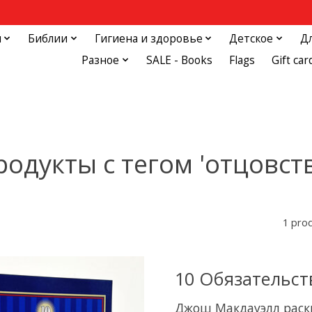
и
Библии
Гигиена и здоровье
Детское
Д
Разное
SALE - Books
Flags
Gift car
одукты с тегом 'отцовст
1 pro
10 Обязательс
Джош Макдауэлл раскр