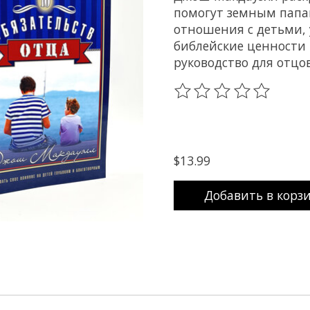
помогут земным папа
отношения с детьми, 
библейские ценности 
руководство для отцов
The rating of this prod
$13.99
Добавить в корз