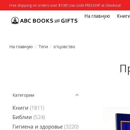
Free shipping on orders over $100! Use code FREESHIP at checkout!
На главную
Книг
На главную
/
Теги
/
отцовство
Пр
Категории
Книги
(1811)
Библии
(524)
Гигиена и здоровье
(3220)