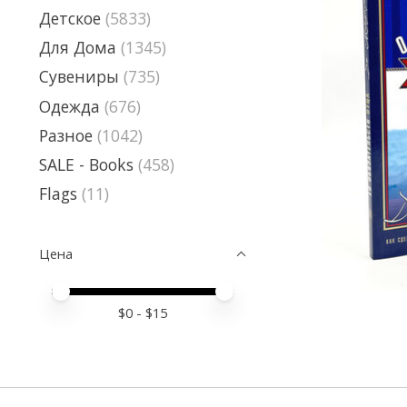
Детское
(5833)
Для Дома
(1345)
Сувениры
(735)
Одежда
(676)
Разное
(1042)
SALE - Books
(458)
Flags
(11)
Цена
Price minimum value
Price maximum value
$
0
- $
15