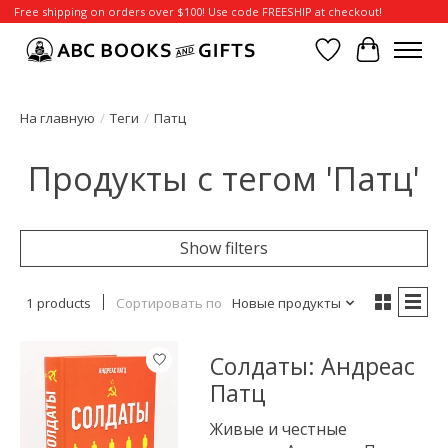
Free shipping on orders over $100! Use code FREESHIP at checkout!
Отложенные т
Корзина
На главную
/
Теги
/
Патц
Продукты с тегом 'Патц'
Show filters
1 products
Сортировать по
Новые продукты
Солдаты: Андреас
Патц
Живые и честные