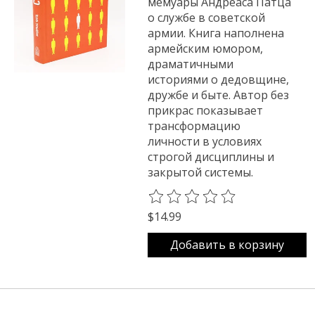
мемуары Андреаса Патца
о службе в советской
армии. Книга наполнена
армейским юмором,
драматичными
историями о дедовщине,
дружбе и быте. Автор без
прикрас показывает
трансформацию
личности в условиях
строгой дисциплины и
закрытой системы.
The rating of this product is
0
o
$14.99
Добавить в корзину