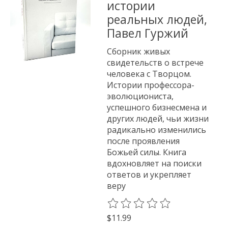
истории
реальных людей,
Павел Гуржий
Сборник живых
свидетельств о встрече
человека с Творцом.
Истории профессора-
эволюциониста,
успешного бизнесмена и
других людей, чьи жизни
радикально изменились
после проявления
Божьей силы. Книга
вдохновляет на поиски
ответов и укрепляет
веру
The rating of this product is
0
o
$11.99