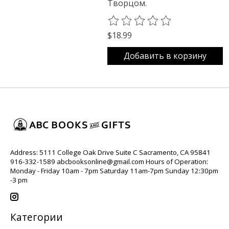
Творцом.
The rating of this product is
0
o
$18.99
Добавить в корзину
Address: 5111 College Oak Drive Suite C Sacramento, CA 95841
916-332-1589
abcbooksonline@gmail.com
Hours of Operation:
Monday - Friday 10am - 7pm Saturday 11am-7pm Sunday 12:30pm
-3 pm
Категории