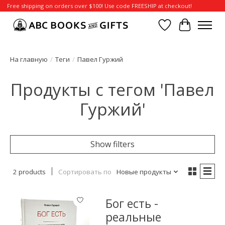
Free shipping on orders over $100! Use code FREESHIP at checkout!
Отложенные т
Корзина
На главную
/
Теги
/
Павел Гуржий
Продукты с тегом 'Павел
Гуржий'
Show filters
2 products
Сортировать по
Новые продукты
Бог есть -
реальные