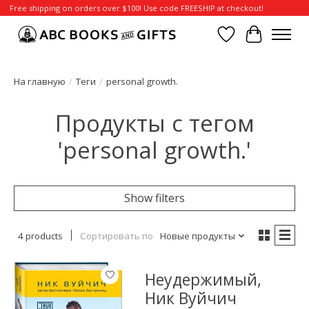
Free shipping on orders over $100! Use code FREESHIP at checkout!
Отложенные т
Корзина
На главную
/
Теги
/
personal growth.
Продукты с тегом
'personal growth.'
Show filters
4 products
Сортировать по
Новые продукты
Неудержимый,
Ник Вуйчич