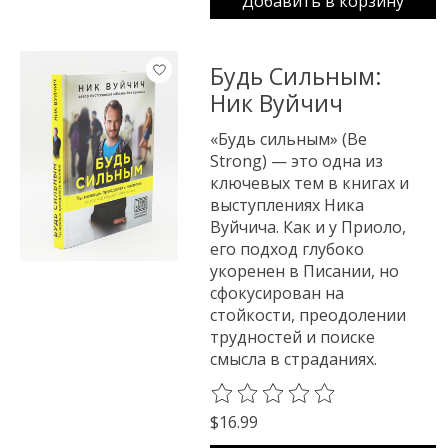
Добавить в корзину
Будь Сильным:
Ник Вуйчич
«Будь сильным» (Be
Strong) — это одна из
ключевых тем в книгах и
выступлениях Ника
Вуйчича. Как и у Приоло,
его подход глубоко
укоренен в Писании, но
сфокусирован на
стойкости, преодолении
трудностей и поиске
смысла в страданиях.
The rating of this product is
0
o
$16.99