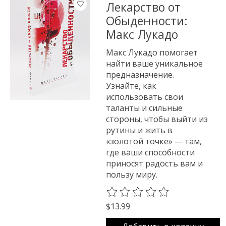
Лекарство от
Обыденности:
Макс Лукадо
Макс Лукадо помогает
найти ваше уникальное
предназначение.
Узнайте, как
использовать свои
таланты и сильные
стороны, чтобы выйти из
рутины и жить в
«золотой точке» — там,
где ваши способности
приносят радость вам и
пользу миру.
The rating of this product is
0
o
$13.99