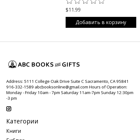
The rating of this product is
0
o
$11.99
Добавить в корзину
Address: 5111 College Oak Drive Suite C Sacramento, CA 95841
916-332-1589
abcbooksonline@gmail.com
Hours of Operation:
Monday - Friday 10am - 7pm Saturday 11am-7pm Sunday 12:30pm
-3 pm
Категории
Книги