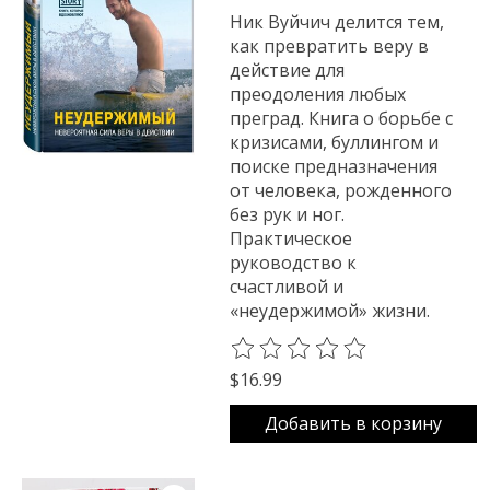
Ник Вуйчич делится тем,
как превратить веру в
действие для
преодоления любых
преград. Книга о борьбе с
кризисами, буллингом и
поиске предназначения
от человека, рожденного
без рук и ног.
Практическое
руководство к
счастливой и
«неудержимой» жизни.
The rating of this product is
0
o
$16.99
Добавить в корзину