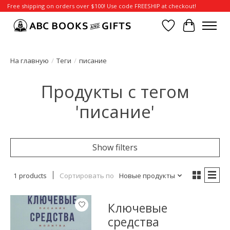
Free shipping on orders over $100! Use code FREESHIP at checkout!
Отложенные т
Корзина
На главную
/
Теги
/
писание
Продукты с тегом
'писание'
Show filters
1 products
Сортировать по
Новые продукты
Ключевые
средства