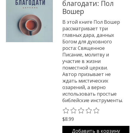
благодати: Пол
Вошер
В этой книге Пол Вошер
рассматривает три
главных дара, данных
Богом для духовного
роста: Священное
Писание, молитву и
участие в жизни
поместной церкви.
Автор призывает не
ждать мистических
озарений, а верно
использовать простые
библейские инструменты.
The rating of this product is
0
o
$8.99
Добавить в корзину