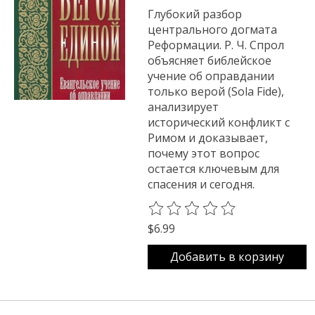
Глубокий разбор
центрального догмата
Реформации. Р. Ч. Спрол
объясняет библейское
учение об оправдании
только верой (Sola Fide),
анализирует
исторический конфликт с
Римом и доказывает,
почему этот вопрос
остается ключевым для
спасения и сегодня.
The rating of this product is
0
o
$6.99
Добавить в корзину