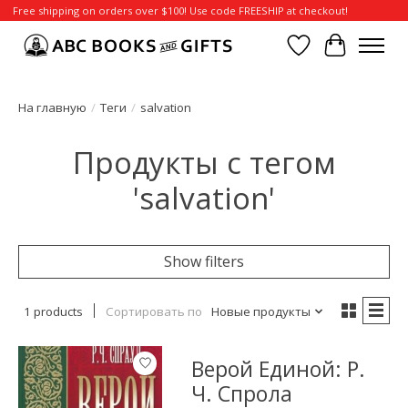
Free shipping on orders over $100! Use code FREESHIP at checkout!
Отложенные т
Корзина
На главную
/
Теги
/
salvation
Продукты с тегом
'salvation'
Show filters
1 products
Сортировать по
Новые продукты
Верой Единой: Р.
Ч. Спрола