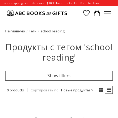
Free shipping on orders over $100! Use code FREESHIP at checkout!
Отложенные т
Корзина
На главную
/
Теги
/
school reading
Продукты с тегом 'school
reading'
Show filters
0 products
Сортировать по
Новые продукты