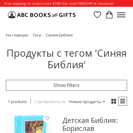
Free shipping on orders over $100! Use code FREESHIP at checkout!
Отложенные т
Корзина
На главную
/
Теги
/
Синяя Библия
Продукты с тегом 'Синяя
Библия'
Show filters
1 products
Сортировать по
Новые продукты
Детская Библия:
Борислав