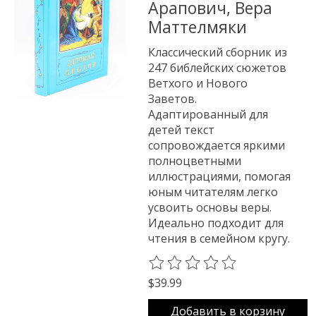
Арапович, Вера
Маттелмяки
Классический сборник из
247 библейских сюжетов
Ветхого и Нового
Заветов.
Адаптированный для
детей текст
сопровождается яркими
полноцветными
иллюстрациями, помогая
юным читателям легко
усвоить основы веры.
Идеально подходит для
чтения в семейном кругу.
The rating of this product is
0
o
$39.99
Добавить в корзину