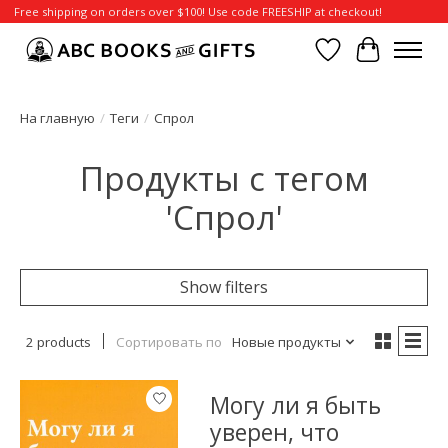
Free shipping on orders over $100! Use code FREESHIP at checkout!
Отложенные т
Корзина
На главную
/
Теги
/
Спрол
Продукты с тегом
'Спрол'
Show filters
2 products
Сортировать по
Новые продукты
Могу ли я быть
уверен, что