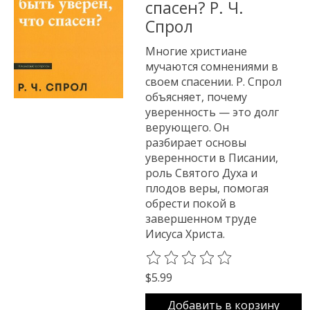
спасен? Р. Ч.
Спрол
Многие христиане
мучаются сомнениями в
своем спасении. Р. Спрол
объясняет, почему
уверенность — это долг
верующего. Он
разбирает основы
уверенности в Писании,
роль Святого Духа и
плодов веры, помогая
обрести покой в
завершенном труде
Иисуса Христа.
The rating of this product is
0
o
$5.99
Добавить в корзину