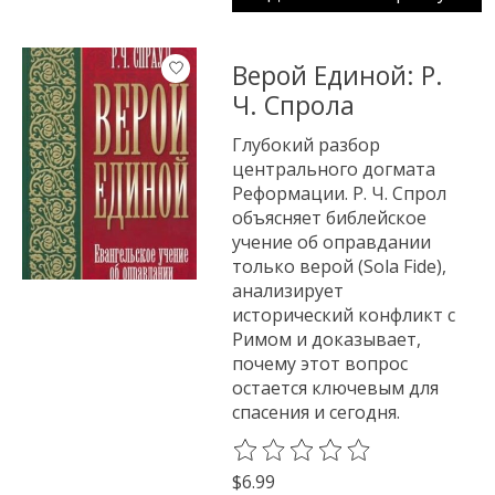
Верой Единой: Р.
Ч. Спрола
Глубокий разбор
центрального догмата
Реформации. Р. Ч. Спрол
объясняет библейское
учение об оправдании
только верой (Sola Fide),
анализирует
исторический конфликт с
Римом и доказывает,
почему этот вопрос
остается ключевым для
спасения и сегодня.
The rating of this product is
0
o
$6.99