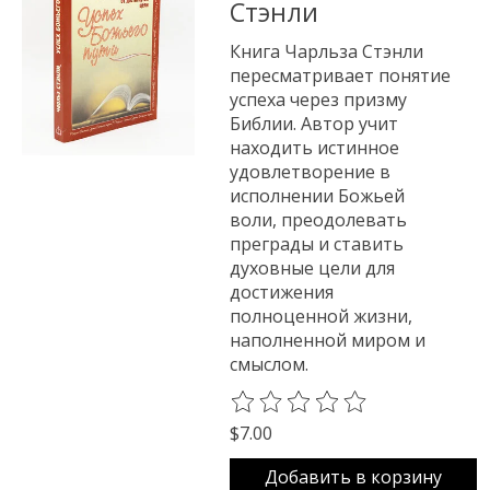
Стэнли
Книга Чарльза Стэнли
пересматривает понятие
успеха через призму
Библии. Автор учит
находить истинное
удовлетворение в
исполнении Божьей
воли, преодолевать
преграды и ставить
духовные цели для
достижения
полноценной жизни,
наполненной миром и
смыслом.
The rating of this product is
0
o
$7.00
Добавить в корзину