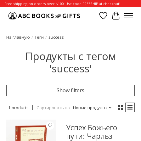
Free shipping on orders over $100! Use code FREESHIP at checkout!
Отложенные т
Корзина
На главную
/
Теги
/
success
Продукты с тегом
'success'
Show filters
1 products
Сортировать по
Новые продукты
Успех Божьего
пути: Чарльз