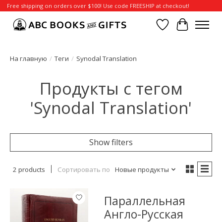
Free shipping on orders over $100! Use code FREESHIP at checkout!
Отложенные т
Корзина
На главную
/
Теги
/
Synodal Translation
Продукты с тегом
'Synodal Translation'
Show filters
2 products
Сортировать по
Новые продукты
Параллельная
Англо-Русская