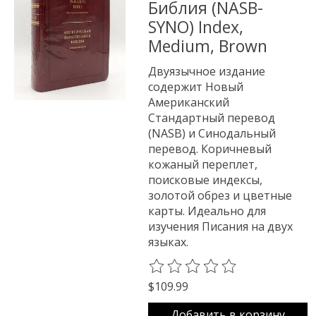
Библия (NASB-
SYNO) Index,
Medium, Brown
Двуязычное издание
содержит Новый
Американский
Стандартный перевод
(NASB) и Синодальный
перевод. Коричневый
кожаный переплет,
поисковые индексы,
золотой обрез и цветные
карты. Идеально для
изучения Писания на двух
языках.
The rating of this product is
0
o
$109.99
Добавить в корзину