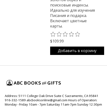
поисковые индексы.
Идеально для изучения
Писания и подарка.
Включает цветные
карты.
The rating of this product is
0
o
$109.99
Добавить в корзину
Address: 5111 College Oak Drive Suite C Sacramento, CA 95841
916-332-1589
abcbooksonline@gmail.com
Hours of Operation:
Monday - Friday 10am - 7pm Saturday 11am-7pm Sunday 12:30pm