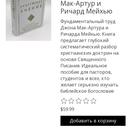
Мак-Артур и
Ричард Мейхью
Фундаментальный труд
Джона Мак-Артура и
Ричарда Мейхью. Книга
предлагает глубокий
систематический разбор
христианских доктрин на
основе Священного
Писания. Идеальное
пособие для пасторов,
студентов и всех, кто
желает серьезно изучать
библейское богословие
The rating of this product is
0
o
$59.99
Добавить в корзину