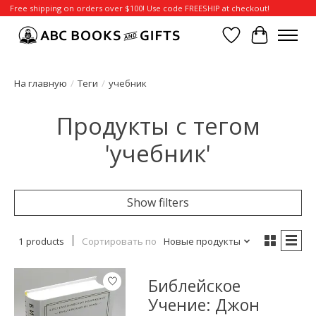
Free shipping on orders over $100! Use code FREESHIP at checkout!
Отложенные т
Корзина
На главную
/
Теги
/
учебник
Продукты с тегом
'учебник'
Show filters
1 products
Сортировать по
Новые продукты
Библейское
Учение: Джон