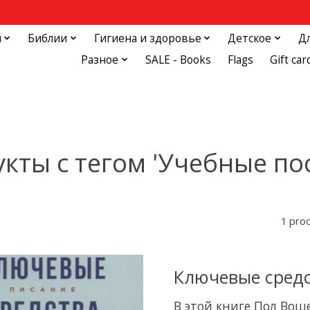
и
Библии
Гигиена и здоровье
Детское
Д
Разное
SALE - Books
Flags
Gift car
кты с тегом 'Учебные по
1 pro
Ключевые средс
В этой книге Пол Вош