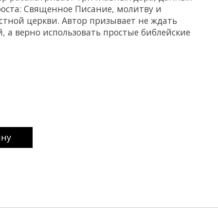
роста: Священное Писание, молитву и
стной церкви. Автор призывает не ждать
, а верно использовать простые библейские
uct is
0
out of 5
ину