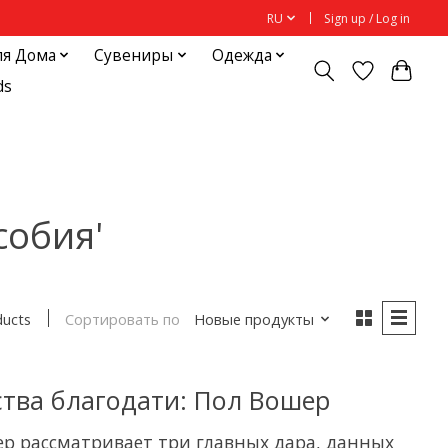
RU
Sign up / Log in
ля Дома
Сувениры
Одежда
ds
собия'
Сортировать по
Новые продукты
ducts
тва благодати: Пол Вошер
ер рассматривает три главных дара, данных