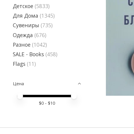
Детское
(5833)
Для Дома
(1345)
Сувениры
(735)
Одежда
(676)
Разное
(1042)
SALE - Books
(458)
Flags
(11)
Цена
Price minimum value
Price maximum value
$
0
- $
10