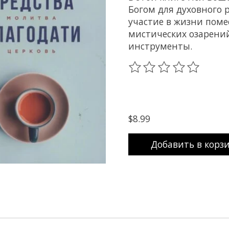
Богом для духовного 
участие в жизни поме
мистических озарений
инструменты.
The rating of this prod
$8.99
Добавить в корз