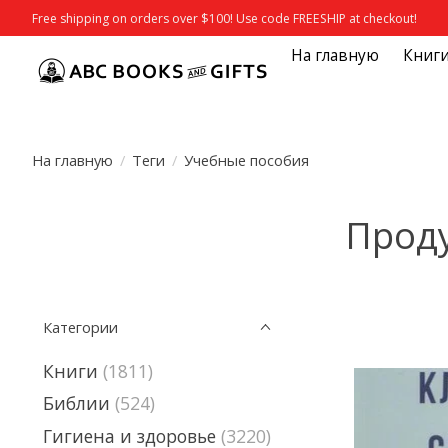
Free shipping on orders over $100! Use code FREESHIP at checkout!
На главную
Книг
На главную
/
Теги
/
Учебные пособия
Проду
Категории
Книги
(1811)
Библии
(524)
Гигиена и здоровье
(3220)