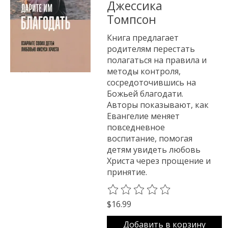
Джессика
Томпсон
Книга предлагает
родителям перестать
полагаться на правила и
методы контроля,
сосредоточившись на
Божьей благодати.
Авторы показывают, как
Евангелие меняет
повседневное
воспитание, помогая
детям увидеть любовь
Христа через прощение и
принятие.
The rating of this product is
0
o
$16.99
Добавить в корзину