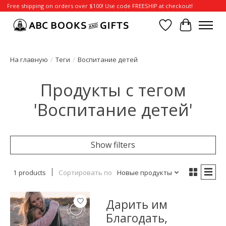
Free shipping on orders over $100! Use code FREESHIP at checkout!
Отложенные т
Корзина
На главную
/
Теги
/
Воспитание детей
Продукты с тегом
'Воспитание детей'
Show filters
1 products
Сортировать по
Новые продукты
Дарить им
Благодать,