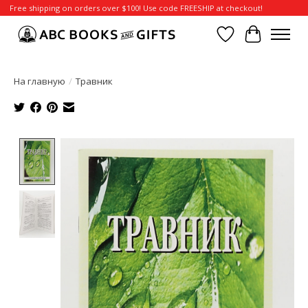
Free shipping on orders over $100! Use code FREESHIP at checkout!
Отложенные т
Корзина
На главную
/
Травник
Product image slideshow Items