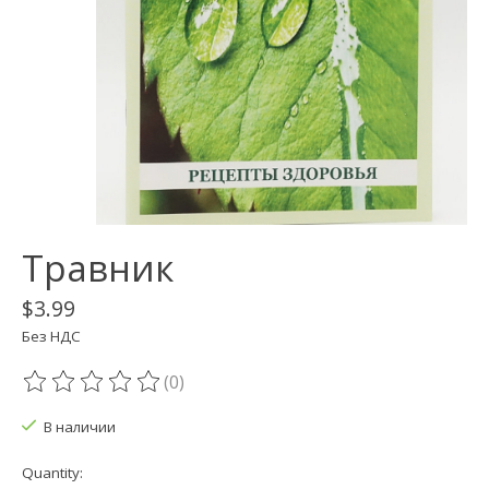
Травник
$3.99
Без НДС
(0)
The rating of this product is
0
out of 5
В наличии
Quantity: